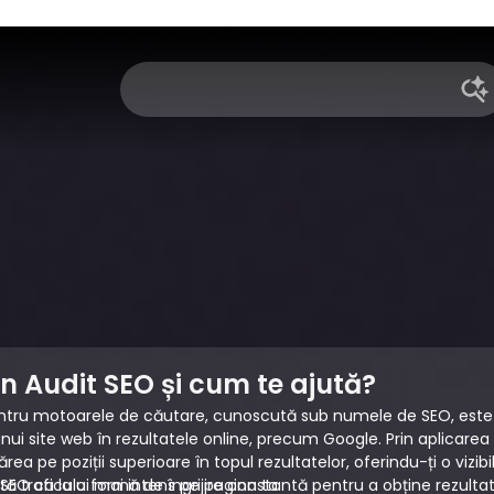
n Audit SEO și cum te ajută?
ntru motoarele de căutare, cunoscută sub numele de SEO, este
ui site web în rezultatele online, precum Google. Prin aplicarea un
rea pe poziții superioare în topul rezultatelor, oferindu-ți o viz
ită traficului mai intens pe pagina ta.
EO ca la o formă de îngrijire constantă pentru a obține rezultate