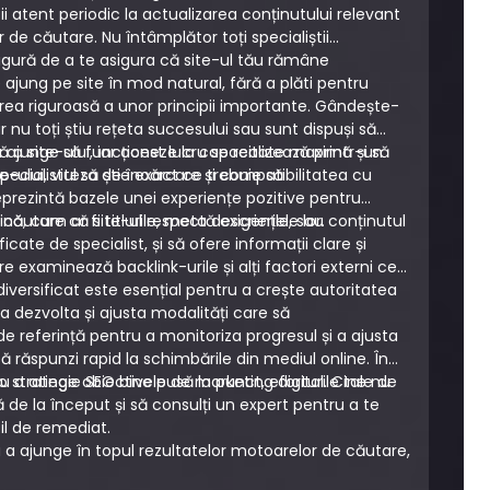
ii atent periodic la actualizarea conținutului relevant
 de căutare. Nu întâmplător toți specialiștii
igură de a te asigura că site-ul tău rămâne
 ajung pe site în mod natural, fără a plăti pentru
rea riguroasă a unor principii importante. Gândește-
 nu toți știu rețeta succesului sau sunt dispuși să
ru a ajunge să funcționeze la capacitate maximă și să
ă a site-ului, iar acest lucru se realizează printr-un
ecialistul să știe exact ce trebuie să
e-ului, viteza de încărcare și compatibilitatea cu
eprezintă bazele unei experiențe pozitive pentru
e căutare că site-ul respectă exigențele lor.
cum ar fi titlurile, meta descrierile, sau conținutul
cate de specialist, și să ofere informații clare și
e examinează backlink-urile și alți factori externi ce
diversificat este esențial pentru a crește autoritatea
u a dezvolta și ajusta modalități care să
de referință pentru a monitoriza progresul și a ajusta
să răspunzi rapid la schimbările din mediul online. În
ru a atinge obiectivele de marketing digital. Cine nu
 strategie SEO bine pusă la punct, eforturile tale de
 de la început și să consulți un expert pentru a te
icil de remediat.
ru a ajunge în topul rezultatelor motoarelor de căutare,