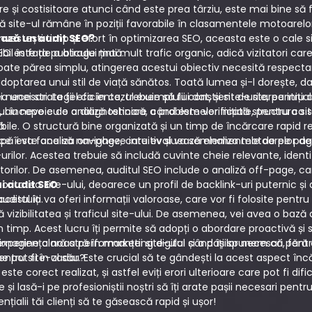
e și costisitoare atunci când este prea târziu, este mai bine să f
 că site-ul rămâne în poziții favorabile în clasamentele motoarelor
vestești timp și efort în optimizarea SEO, aceasta este o cale s
ază un audit SEO?
ibil în fața publicului țintă.
SEO este de a atrage mai mult trafic organic, adică vizitatori care
oate părea simplu, atingerea acestui obiectiv necesită respecta
adoptarea unui stil de viață sănătos. Toată lumea și-l dorește, dar
i necesari. La fel ca în cazul exemplului dat, și site-urile, pent
unei strategii eficiente, trebuie să fii conștient de starea inițial
 au nevoie de o diagnosticare a problemelor inițiale, pentru ca sp
ul începe cu o analiză tehnică, când este verificată structura sit
ă.
bile. O structură bine organizată și un timp de încărcare rapid r
a ce îi va face să navigheze intuitiv și va semnaliza motoarelor d
ă este analiza on-page, care evaluează elementele de pe pagină, 
urilor. Acestea trebuie să includă cuvinte cheie relevante, identifi
atorilor. De asemenea, auditul SEO include o analiză off-page, car
oritatea site-ului, deoarece un profil de backlink-uri puternic și 
ui audit SEO
a acestuia.
uditul îți va oferi informații valoroase, care vor fi folosite pentr
izibilitatea și traficul site-ului. De asemenea, vei avea o bază 
în timp. Acest lucru îți permite să adopți o abordare proactivă și 
 imagine clară a performanței site-ului și a pașilor necesari pent
periența noastră în marketing digital când îți spunem că, fără o
pentru site-ul său?
 pot fi în zadar. Este crucial să te gândești la acest aspect încă
este corect realizat, și astfel eviți erori ulterioare care pot fi dif
i lasă-i pe profesioniștii noștri să îți arate pașii necesari pent
nțialii tăi clienți să te găsească rapid și ușor!