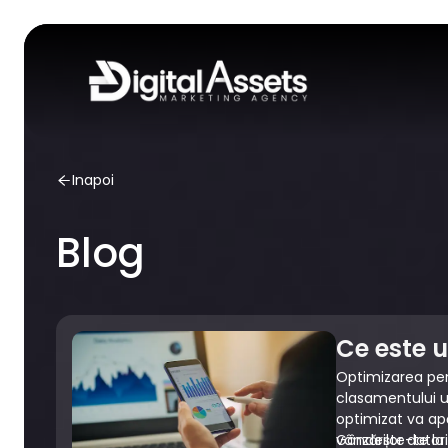
Inapoi
Blog
Ce este u
Optimizarea pe
clasamentului un
optimizat va apă
vânzărilor dator
Gândește-te la S